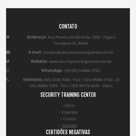
CONTATO
Endereço:
Rua Pereira de Miranda, 1050 - Papicu
Fortaleza-CE, Brasil.
E-mail:
contato@securitytrainingcenter.com.br
Website:
www.securitytrainingcenter.com.br
WhatsApp:
+55 (85) 9.8686-3763.
Telefones:
(85) 3234-7048 - Fixo | (85) 98686-3763 - Oi
(85) 99866-5355 - Tim | (85) 99174-8343 - Claro.
SECURITY TRAINING CENTER
Início
Empresa
Cursos
Contato
CERTIDÕES NEGATIVAS