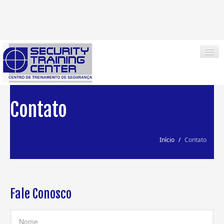
Contato
INÍCIO
EMPRESA
Início
/
Contato
CURSOS
CONTATO
Fale Conosco